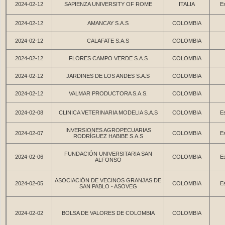
2024-02-12
SAPIENZA UNIVERSITY OF ROME
ITALIA
Es
2024-02-12
AMANCAY S.A.S
COLOMBIA
2024-02-12
CALAFATE S.A.S
COLOMBIA
2024-02-12
FLORES CAMPO VERDE S.A.S
COLOMBIA
2024-02-12
JARDINES DE LOS ANDES S.A.S
COLOMBIA
2024-02-12
VALMAR PRODUCTORA S.A.S.
COLOMBIA
2024-02-08
CLINICA VETERINARIA MODELIA S.A.S
COLOMBIA
Es
INVERSIONES AGROPECUARIAS
2024-02-07
COLOMBIA
Es
RODRÍGUEZ HABIBE S.A.S
FUNDACIÓN UNIVERSITARIA SAN
2024-02-06
COLOMBIA
Es
ALFONSO
ASOCIACIÓN DE VECINOS GRANJAS DE
2024-02-05
COLOMBIA
Es
SAN PABLO - ASOVEG
2024-02-02
BOLSA DE VALORES DE COLOMBIA
COLOMBIA