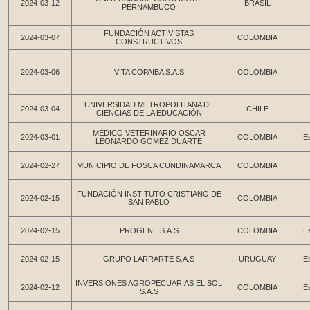
2024-03-12
BRASIL
PERNAMBUCO
FUNDACIÓN ACTIVISTAS
2024-03-07
COLOMBIA
CONSTRUCTIVOS
2024-03-06
VITA COPAIBA S.A.S
COLOMBIA
UNIVERSIDAD METROPOLITANA DE
2024-03-04
CHILE
CIENCIAS DE LA EDUCACIÓN
MÉDICO VETERINARIO OSCAR
2024-03-01
COLOMBIA
Es
LEONARDO GOMEZ DUARTE
2024-02-27
MUNICIPIO DE FOSCA CUNDINAMARCA
COLOMBIA
FUNDACIÓN INSTITUTO CRISTIANO DE
2024-02-15
COLOMBIA
SAN PABLO
2024-02-15
PROGENE S.A.S
COLOMBIA
Es
2024-02-15
GRUPO LARRARTE S.A.S
URUGUAY
Es
INVERSIONES AGROPECUARIAS EL SOL
2024-02-12
COLOMBIA
Es
S.A.S