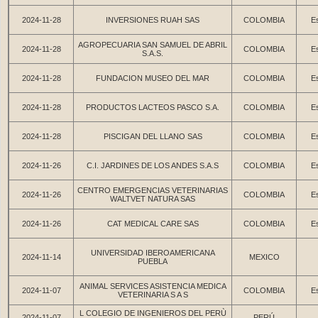
2024-11-28
INVERSIONES RUAH SAS
COLOMBIA
Es
AGROPECUARIA SAN SAMUEL DE ABRIL
2024-11-28
COLOMBIA
Es
S.A.S.
2024-11-28
FUNDACION MUSEO DEL MAR
COLOMBIA
Es
2024-11-28
PRODUCTOS LACTEOS PASCO S.A.
COLOMBIA
Es
2024-11-28
PISCIGAN DEL LLANO SAS
COLOMBIA
Es
2024-11-26
C.I. JARDINES DE LOS ANDES S.A.S
COLOMBIA
Es
CENTRO EMERGENCIAS VETERINARIAS
2024-11-26
COLOMBIA
Es
WALTVET NATURA SAS
2024-11-26
CAT MEDICAL CARE SAS
COLOMBIA
Es
UNIVERSIDAD IBEROAMERICANA
2024-11-14
MEXICO
PUEBLA
ANIMAL SERVICES ASISTENCIA MEDICA
2024-11-07
COLOMBIA
Es
VETERINARIA S A S
L COLEGIO DE INGENIEROS DEL PERÙ
2024-11-07
PERÚ