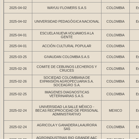
2025-04-02
WAYUU FLOWERS S.A.S
COLOMBIA
Es
2025-04-02
UNIVERSIDAD PEDAGÓGICA NACIONAL
COLOMBIA
Es
ESCUELA NUEVA VOLVAMOS A LA
2025-04-01
COLOMBIA
GENTE
2025-04-01
ACCIÓN CULTURAL POPULAR
COLOMBIA
2025-03-25
GIVAUDAN COLOMBIA S.A.S
COLOMBIA
Es
COMITE DE CEBUINOS LECHEROS Y
2025-02-26
COLOMBIA
Es
CRUCES
SOCIEDAD COLOMBIANA DE
2025-02-26
EXPANSIÓN AGROPECUARIA S.A.
COLOMBIA
Es
SOCEAGRO S.A.
IMAGENES DIAGNOSTICAS
2025-02-25
COLOMBIA
Es
VETERINARIAS S.A.S.
UNIVERSIDAD LA SALLE MÉXICO -
2025-02-24
BECAS RECIPROCIDAD DE PERSONAL
MEXICO
Es
ADMINISTRATIVO
AGRICOLA Y GANADERA LA AURORA
2025-02-24
COLOMBIA
Es
SAS
AGROINDUSTRIAS RIO GRANDE A&C