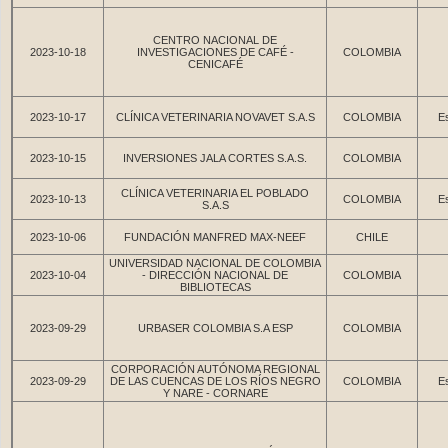
CENTRO NACIONAL DE
2023-10-18
INVESTIGACIONES DE CAFÉ -
COLOMBIA
CENICAFÉ
2023-10-17
CLÍNICA VETERINARIA NOVAVET S.A.S
COLOMBIA
Es
2023-10-15
INVERSIONES JALA CORTES S.A.S.
COLOMBIA
CLÍNICA VETERINARIA EL POBLADO
2023-10-13
COLOMBIA
Es
S.A.S
2023-10-06
FUNDACIÓN MANFRED MAX-NEEF
CHILE
UNIVERSIDAD NACIONAL DE COLOMBIA
2023-10-04
- DIRECCIÓN NACIONAL DE
COLOMBIA
BIBLIOTECAS
2023-09-29
URBASER COLOMBIA S.A ESP
COLOMBIA
CORPORACIÓN AUTÓNOMA REGIONAL
2023-09-29
DE LAS CUENCAS DE LOS RÍOS NEGRO
COLOMBIA
Es
Y NARE - CORNARE