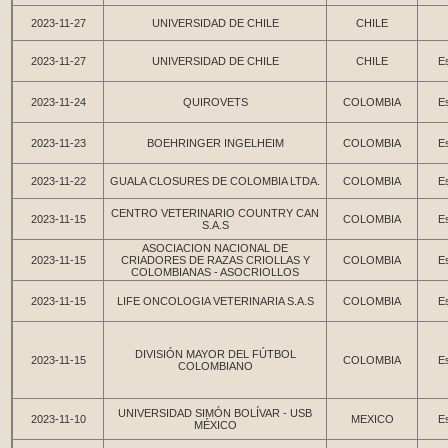
2023-11-27
UNIVERSIDAD DE CHILE
CHILE
2023-11-27
UNIVERSIDAD DE CHILE
CHILE
Es
2023-11-24
QUIROVETS
COLOMBIA
Es
2023-11-23
BOEHRINGER INGELHEIM
COLOMBIA
Es
2023-11-22
GUALA CLOSURES DE COLOMBIA LTDA.
COLOMBIA
Es
CENTRO VETERINARIO COUNTRY CAN
2023-11-15
COLOMBIA
Es
S.A.S
ASOCIACION NACIONAL DE
2023-11-15
CRIADORES DE RAZAS CRIOLLAS Y
COLOMBIA
Es
COLOMBIANAS - ASOCRIOLLOS
2023-11-15
LIFE ONCOLOGIA VETERINARIA S.A.S
COLOMBIA
Es
DIVISIÓN MAYOR DEL FÚTBOL
2023-11-15
COLOMBIA
Es
COLOMBIANO
UNIVERSIDAD SIMÓN BOLÍVAR - USB
2023-11-10
MEXICO
Es
MÉXICO