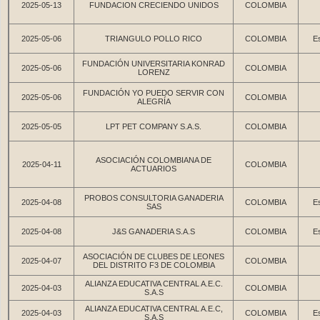
2025-05-13
FUNDACION CRECIENDO UNIDOS
COLOMBIA
2025-05-06
TRIANGULO POLLO RICO
COLOMBIA
Es
FUNDACIÓN UNIVERSITARIA KONRAD
2025-05-06
COLOMBIA
LORENZ
FUNDACIÓN YO PUEDO SERVIR CON
2025-05-06
COLOMBIA
ALEGRÍA
2025-05-05
LPT PET COMPANY S.A.S.
COLOMBIA
ASOCIACIÓN COLOMBIANA DE
2025-04-11
COLOMBIA
ACTUARIOS
PROBOS CONSULTORIA GANADERIA
2025-04-08
COLOMBIA
Es
SAS
2025-04-08
J&S GANADERIA S.A.S
COLOMBIA
Es
ASOCIACIÓN DE CLUBES DE LEONES
2025-04-07
COLOMBIA
DEL DISTRITO F3 DE COLOMBIA
ALIANZA EDUCATIVA CENTRAL A.E.C.
2025-04-03
COLOMBIA
S.A.S
ALIANZA EDUCATIVA CENTRAL A.E.C,
2025-04-03
COLOMBIA
Es
S.A.S