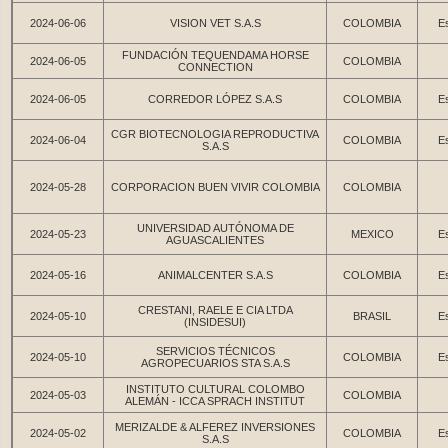
2024-06-06
VISION VET S.A.S
COLOMBIA
Es
FUNDACIÓN TEQUENDAMA HORSE
2024-06-05
COLOMBIA
CONNECTION
2024-06-05
CORREDOR LÓPEZ S.A.S
COLOMBIA
Es
CGR BIOTECNOLOGIA REPRODUCTIVA
2024-06-04
COLOMBIA
Es
S.A.S
2024-05-28
CORPORACION BUEN VIVIR COLOMBIA
COLOMBIA
UNIVERSIDAD AUTÓNOMA DE
2024-05-23
MEXICO
Es
AGUASCALIENTES
2024-05-16
ANIMALCENTER S.A.S
COLOMBIA
Es
CRESTANI, RAELE E CIA LTDA
2024-05-10
BRASIL
Es
(INSIDESUI)
SERVICIOS TÉCNICOS
2024-05-10
COLOMBIA
Es
AGROPECUARIOS STA S.A.S
INSTITUTO CULTURAL COLOMBO
2024-05-03
COLOMBIA
ALEMÁN - ICCA SPRACH INSTITUT
MERIZALDE & ALFEREZ INVERSIONES
2024-05-02
COLOMBIA
Es
S.A.S