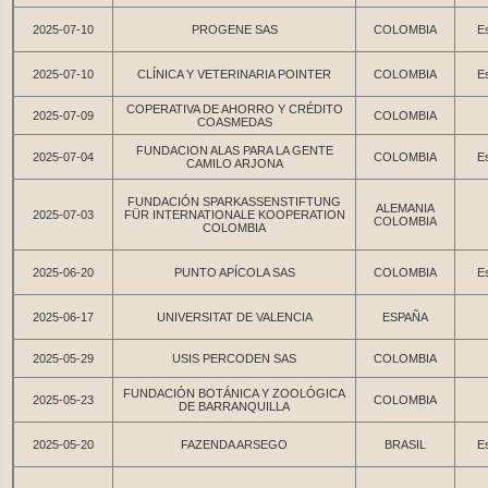
2025-07-10
PROGENE SAS
COLOMBIA
Es
2025-07-10
CLÍNICA Y VETERINARIA POINTER
COLOMBIA
Es
COPERATIVA DE AHORRO Y CRÉDITO
2025-07-09
COLOMBIA
COASMEDAS
FUNDACION ALAS PARA LA GENTE
2025-07-04
COLOMBIA
Es
CAMILO ARJONA
FUNDACIÓN SPARKASSENSTIFTUNG
ALEMANIA
2025-07-03
FÜR INTERNATIONALE KOOPERATION
COLOMBIA
COLOMBIA
2025-06-20
PUNTO APÍCOLA SAS
COLOMBIA
Es
2025-06-17
UNIVERSITAT DE VALENCIA
ESPAÑA
2025-05-29
USIS PERCODEN SAS
COLOMBIA
FUNDACIÓN BOTÁNICA Y ZOOLÓGICA
2025-05-23
COLOMBIA
DE BARRANQUILLA
2025-05-20
FAZENDA ARSEGO
BRASIL
Es