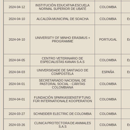
INSTITUCIÓN EDUCATIVA ESCUELA
2024-04-12
COLOMBIA
NORMAL SUPERIOR DE UBATÉ
2024-04-10
ALCALDÍA MUNICIPAL DE SOACHA
COLOMBIA
Es
UNIVERSITY OF MINHO ERASMUS +
2024-04-10
PORTUGAL
Es
PROGRAMME
CENTRO VETERINARIO DE
2024-04-05
COLOMBIA
Es
ESPECIALISTAS KANAN S.A.S
UNIVERSIDADE DE SANTIAGO DE
2024-04-03
ESPAÑA
Es
COMPOSTELA
SECRETARIADO NACIONAL DE
2024-04-01
PASTORAL SOCIAL - CÁRITAS
COLOMBIA
COLOMBIANA
FUNDACIÓN SPARKASSENSTIFTUNG
2024-04-01
COLOMBIA
FÜR INTERNATIONALE KOOPERATION
2024-03-27
SCHNEIDER ELECTRIC DE COLOMBIA
COLOMBIA
CLINICA PROTECTORA DE ANIMALES
2024-03-26
COLOMBIA
Es
S.A.S