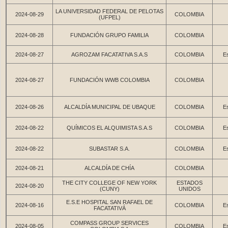
LA UNIVERSIDAD FEDERAL DE PELOTAS
2024-08-29
COLOMBIA
(UFPEL)
2024-08-28
FUNDACIÓN GRUPO FAMILIA
COLOMBIA
2024-08-27
AGROZAM FACATATIVA S.A.S
COLOMBIA
Es
2024-08-27
FUNDACIÓN WWB COLOMBIA
COLOMBIA
2024-08-26
ALCALDÍA MUNICIPAL DE UBAQUE
COLOMBIA
Es
2024-08-22
QUÍMICOS EL ALQUIMISTA S.A.S
COLOMBIA
Es
2024-08-22
SUBASTAR S.A.
COLOMBIA
Es
2024-08-21
ALCALDÍA DE CHÍA
COLOMBIA
THE CITY COLLEGE OF NEW YORK
ESTADOS
2024-08-20
(CUNY)
UNIDOS
E.S.E HOSPITAL SAN RAFAEL DE
2024-08-16
COLOMBIA
Es
FACATATIVÁ
COMPASS GROUP SERVICES
2024-08-05
COLOMBIA
Es