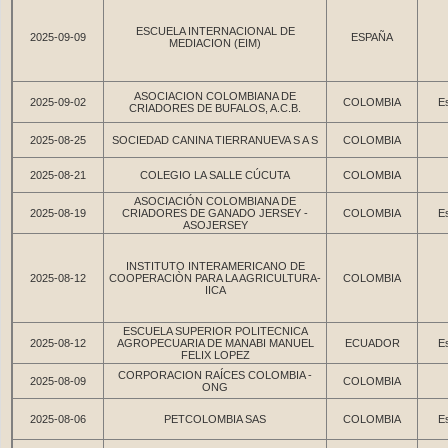
ESCUELA INTERNACIONAL DE
2025-09-09
ESPAÑA
MEDIACION (EIM)
ASOCIACION COLOMBIANA DE
2025-09-02
COLOMBIA
Es
CRIADORES DE BUFALOS, A.C.B.
2025-08-25
SOCIEDAD CANINA TIERRANUEVA S A S
COLOMBIA
2025-08-21
COLEGIO LA SALLE CÚCUTA
COLOMBIA
ASOCIACIÓN COLOMBIANA DE
2025-08-19
CRIADORES DE GANADO JERSEY -
COLOMBIA
Es
ASOJERSEY
INSTITUTO INTERAMERICANO DE
2025-08-12
COOPERACIÒN PARA LA AGRICULTURA-
COLOMBIA
IICA
ESCUELA SUPERIOR POLITECNICA
2025-08-12
AGROPECUARIA DE MANABI MANUEL
ECUADOR
Es
FELIX LOPEZ
CORPORACION RAÍCES COLOMBIA -
2025-08-09
COLOMBIA
ONG
2025-08-06
PETCOLOMBIA SAS
COLOMBIA
Es