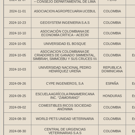
– CONSEJO DEPARTAMENTAL DE LIMA
2024-11-01
ASOCIACION AGROPECUARIA UCEBUL
COLOMBIA
2024-10-23
GEOSYSTEM INGENIERIA S.A.S
COLOMBIA
ASOCIACIÓN COLOMBIANA DE
2024-10-10
COLOMBIA
ECONOMÍA CRÍTICA – ACECRI
2024-10-05
UNIVERSIDAD EL BOSQUE
COLOMBIA
ASOCIACION COLOMBIANA DE
2024-10-05
CRIADORES DE GANADO SIMMENTAL,
COLOMBIA
Es
SIMBRAH, SIMMCEBU Y SUS CRUCES \\\\
UNIVERSIDAD NACIONAL PEDRO
REPUBLICA
2024-10-03
HENRÍQUEZ UREÑA
DOMINICANA
2024-09-26
CYPE INGENIEROS, S.A
ESPAÑA
Es
ESCUELA AGRÍCOLA PANAMERICANA
2024-09-25
HONDURAS
Es
INC. “ZAMORANO”
COMESTIBLES RICOS SOCIEDAD
2024-09-02
COLOMBIA
Es
ANÓNIMA
2024-08-30
WORLD PETS UNIDAD VETERINARIA
COLOMBIA
Es
CENTRAL DE URGENCIAS
2024-08-30
COLOMBIA
Es
VETERINARIAS S.A.S