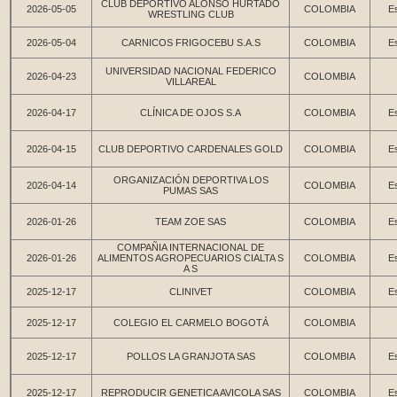
CLUB DEPORTIVO ALONSO HURTADO
2026-05-05
COLOMBIA
Es
WRESTLING CLUB
2026-05-04
CARNICOS FRIGOCEBU S.A.S
COLOMBIA
Es
UNIVERSIDAD NACIONAL FEDERICO
2026-04-23
COLOMBIA
VILLAREAL
2026-04-17
CLÍNICA DE OJOS S.A
COLOMBIA
Es
2026-04-15
CLUB DEPORTIVO CARDENALES GOLD
COLOMBIA
Es
ORGANIZACIÓN DEPORTIVA LOS
2026-04-14
COLOMBIA
Es
PUMAS SAS
2026-01-26
TEAM ZOE SAS
COLOMBIA
Es
COMPAÑIA INTERNACIONAL DE
2026-01-26
ALIMENTOS AGROPECUARIOS CIALTA S
COLOMBIA
Es
A S
2025-12-17
CLINIVET
COLOMBIA
Es
2025-12-17
COLEGIO EL CARMELO BOGOTÁ
COLOMBIA
2025-12-17
POLLOS LA GRANJOTA SAS
COLOMBIA
Es
2025-12-17
REPRODUCIR GENETICA AVICOLA SAS
COLOMBIA
Es