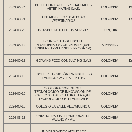
BETEL CLINICA DE ESPECIALIDADES
2024-03-26
COLOMBIA
Es
VETERINARIAS S.A.S.
UNIDAD DE ESPECIALISTAS
2024-03-21
COLOMBIA
Es
VETERINARIOS
2024-03-20
ISTANBUL MEDIPOL UNIVERSITY
TURQUIA
TECHNISCHE HOCHSCHULE
2024-03-19
BRANDENBURG UNIVERSITY (SAP
ALEMANIA
UNIVERSITY ALLIANCES PROGRAM)
2024-03-19
GOWANS FEED CONSULTING S.A.S
COLOMBIA
Es
ESCUELA TECNOLÓGICA INSTITUTO
2024-03-19
COLOMBIA
TÉCNICO CENTRAL - ETITC
CORPORACIÓN PARQUE
TECNOLÓGICO DE INNOVACIÓN DEL
2024-03-18
COLOMBIA
CAFÉ Y SU CAFICULTURA - PARQUE
TECNOLÓGICO PTI TECNICAFÉ
2024-03-18
COLEGIO LA SALLE VILLAVICENCIO
COLOMBIA
UNIVERSIDAD INTERNACIONAL DE
2024-03-15
COLOMBIA
VALENCIA - VIU
UNIVERSIDADE CATÓLICA DE