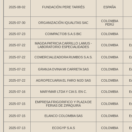
2025-08-02
FUNDACIÓN PERE TARRÉS
ESPAÑA
COLOMBIA
2025-07-30
ORGANIZACIÓN IQUALITAS SAC
PERÚ
2025-07-23
COIMPACTOB S.A.S BIC
COLOMBIA
MAGDA PATRICIA CARRILLO LAMUS -
2025-07-22
COLOMBIA
Es
LABORATORIO ESPECIALIDADES
2025-07-22
COMERCIALIZADORA RUMBOS S.A.S.
COLOMBIA
Es
2025-07-22
GRANJA OVINA MI CARRETA SAS
COLOMBIA
Es
2025-07-22
AGROPECUARIA EL FARO MJD SAS
COLOMBIA
Es
2025-07-16
MARYMAR LTDA Y CIA S. EN C.
COLOMBIA
Es
EMPRESA FRIGORIFICO Y PLAZA DE
2025-07-15
COLOMBIA
Es
FERIAS DE ZIPAQUIRA
2025-07-15
ELANCO COLOMBIA SAS
COLOMBIA
Es
2025-07-13
ECOGYP S.A.S
COLOMBIA
Es