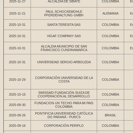
2025-11-27
ALCALDIA DE SIBATÉ
COLOMBIA
Es
PAUL SCHOCKEMOHLE
2025-11-21
ALEMANIA
Es
PFERDEHALTUNG GMBH
2025-10-31
SANTA TERESITA SAS
COLOMBIA
Es
2025-10-31
VIGAF COMPANY SAS
COLOMBIA
Es
ALCALDIA MUNICIPIO DE SAN
2025-10-31
COLOMBIA
Es
FRANCISCO CUNDINAMARCA
2025-10-31
UNIVERSIDAD SERGIO ARBOLEDA
COLOMBIA
CORPORACIÓN UNIVERSIDAD DE LA
2025-10-29
COLOMBIA
COSTA
SWISSAID FUNDACIÓN SUIZA DE
2025-10-15
COLOMBIA
COOPERACIÓN AL DESARROLLO
FUNDACION UN TECHO PARA MI PAIS
2025-09-30
COLOMBIA
COLOMBIA
PONTIFICIA UNIVERSIDAD CATÓLICA
2025-09-26
BRASIL
DO PARANÁ - PURCS
2025-09-16
CORPORACIÓN PERIPLO
COLOMBIA