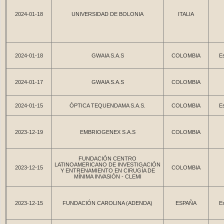
2024-01-18
UNIVERSIDAD DE BOLONIA
ITALIA
2024-01-18
GWAIA S.A.S
COLOMBIA
Es
2024-01-17
GWAIA S.A.S
COLOMBIA
2024-01-15
ÓPTICA TEQUENDAMA S.A.S.
COLOMBIA
Es
2023-12-19
EMBRIOGENEX S.A.S
COLOMBIA
FUNDACIÓN CENTRO
LATINOAMERICANO DE INVESTIGACIÓN
2023-12-15
COLOMBIA
Y ENTRENAMIENTO EN CIRUGÍA DE
MÍNIMA INVASIÓN - CLEMI
2023-12-15
FUNDACIÓN CAROLINA (ADENDA)
ESPAÑA
Es