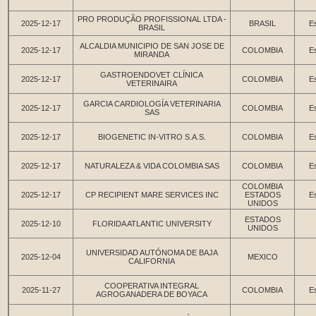
PRO PRODUÇÃO PROFISSIONAL LTDA -
2025-12-17
BRASIL
Es
BRASIL
ALCALDIA MUNICIPIO DE SAN JOSE DE
2025-12-17
COLOMBIA
Es
MIRANDA
GASTROENDOVET CLÍNICA
2025-12-17
COLOMBIA
Es
VETERINAIRA
GARCIA CARDIOLOGÍA VETERINARIA
2025-12-17
COLOMBIA
Es
SAS
2025-12-17
BIOGENETIC IN-VITRO S.A.S.
COLOMBIA
Es
2025-12-17
NATURALEZA & VIDA COLOMBIA SAS
COLOMBIA
Es
COLOMBIA
2025-12-17
CP RECIPIENT MARE SERVICES INC
ESTADOS
Es
UNIDOS
ESTADOS
2025-12-10
FLORIDA ATLANTIC UNIVERSITY
UNIDOS
UNIVERSIDAD AUTÓNOMA DE BAJA
2025-12-04
MEXICO
CALIFORNIA
COOPERATIVA INTEGRAL
2025-11-27
COLOMBIA
Es
AGROGANADERA DE BOYACA